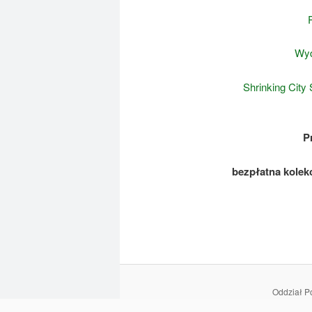
Wyd
Shrinking City
P
bezpłatna kolek
Oddział P