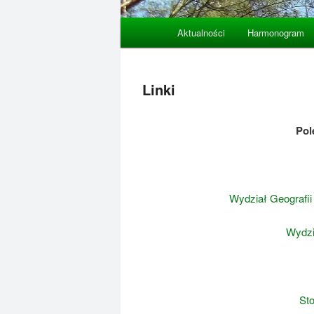
Główne
Aktualności
Harmonogram
Przeskocz
menu
do
Linki
tekstu
Pol
Wydział Geografii
Wydzi
St