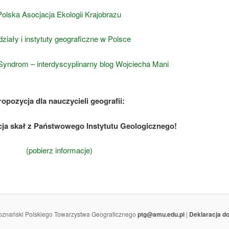
Polska Asocjacja Ekologii Krajobrazu
ziały i instytuty geograficzne w Polsce
 Syndrom – interdyscyplinarny blog Wojciecha Mani
ropozycja dla nauczycieli geografii:
cja skał z Państwowego Instytutu Geologicznego!
(pobierz informacje)
oznański Polskiego Towarzystwa Geograficznego
ptg@amu.edu.pl
|
Deklaracja d